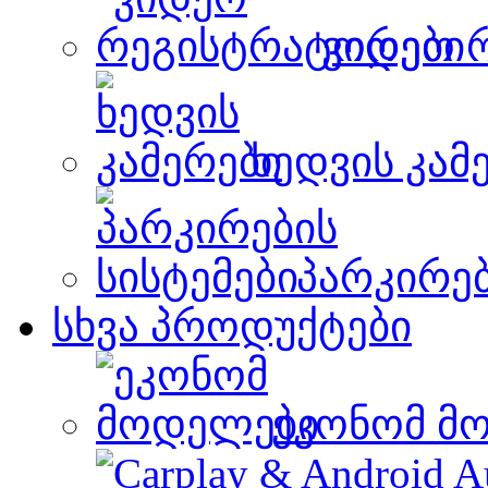
ვიდეო 
ხედვის კამ
პარკირებ
სხვა პროდუქტები
ეკონომ მ