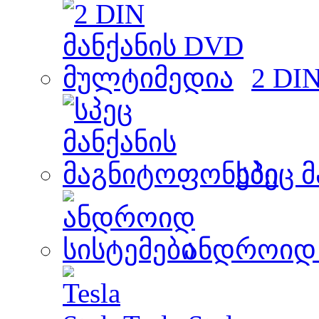
2 DI
სპეც 
ანდროიდ 