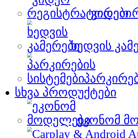
ვიდეო 
ხედვის კამ
პარკირებ
სხვა პროდუქტები
ეკონომ მ