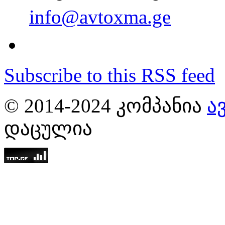
info@avtoxma.ge
Subscribe to this RSS feed
© 2014-2024 ᲙᲝᲛᲞᲐᲜᲘᲐ
Ა
ᲓᲐᲪᲣᲚᲘᲐ