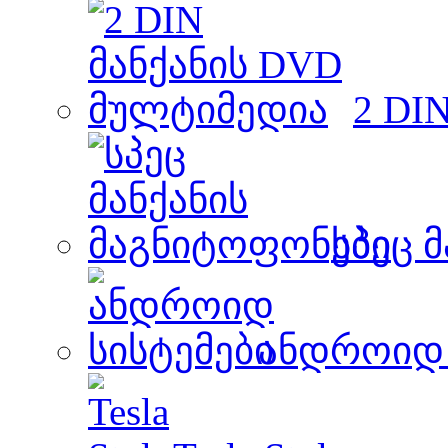
2 DI
სპეც 
ანდროიდ 