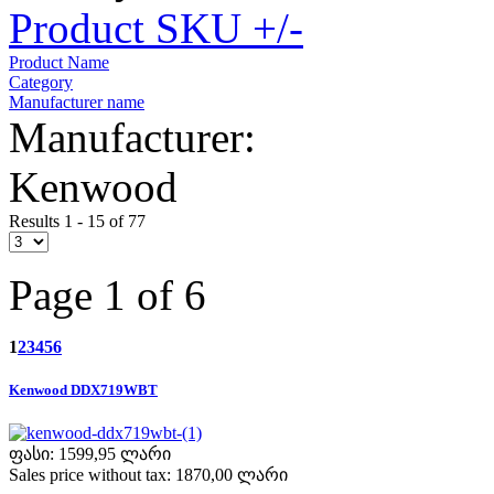
Product SKU +/-
Product Name
Category
Manufacturer name
Manufacturer:
Kenwood
Results 1 - 15 of 77
Page 1 of 6
1
2
3
4
5
6
Kenwood DDX719WBT
ფასი:
1599,95 ლარი
Sales price without tax:
1870,00 ლარი