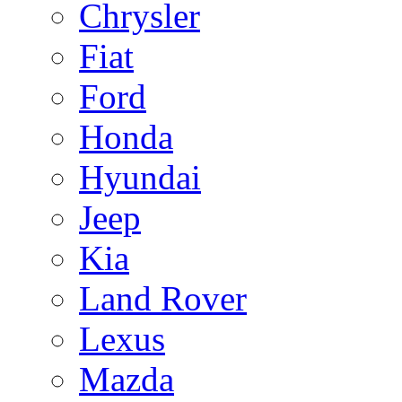
Chrysler
Fiat
Ford
Honda
Hyundai
Jeep
Kia
Land Rover
Lexus
Mazda