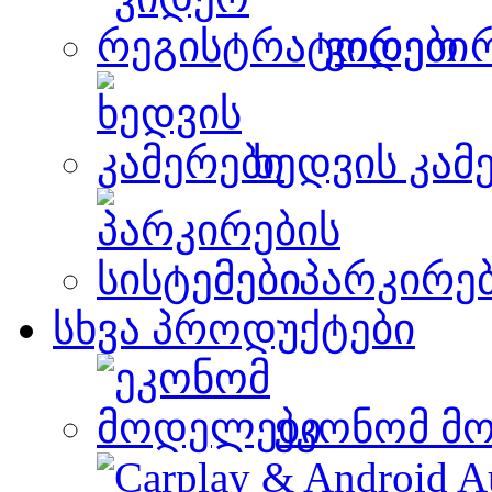
ვიდეო 
ხედვის კამ
პარკირებ
სხვა პროდუქტები
ეკონომ მ