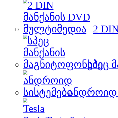
2 DI
სპეც 
ანდროიდ 