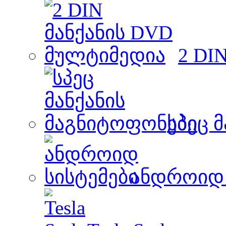
2 DI
სპეც 
ანდროიდ 