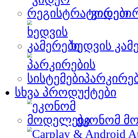
ვიდეო 
ხედვის კამ
პარკირებ
სხვა პროდუქტები
ეკონომ მ