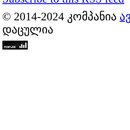
© 2014-2024 ᲙᲝᲛᲞᲐᲜᲘᲐ
Ა
ᲓᲐᲪᲣᲚᲘᲐ