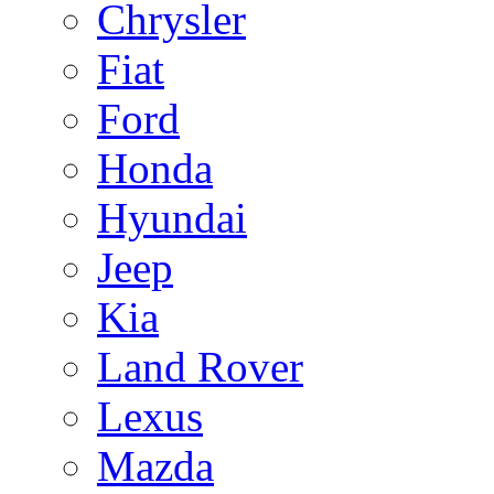
Chrysler
Fiat
Ford
Honda
Hyundai
Jeep
Kia
Land Rover
Lexus
Mazda