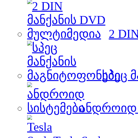
2 DI
სპეც 
ანდროიდ 