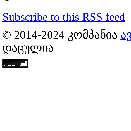
Subscribe to this RSS feed
© 2014-2024 ᲙᲝᲛᲞᲐᲜᲘᲐ
Ა
ᲓᲐᲪᲣᲚᲘᲐ