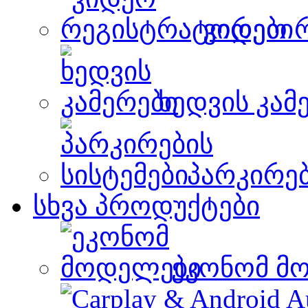
ვიდეო 
ხედვის კამ
პარკირებ
სხვა პროდუქტები
ეკონომ მ