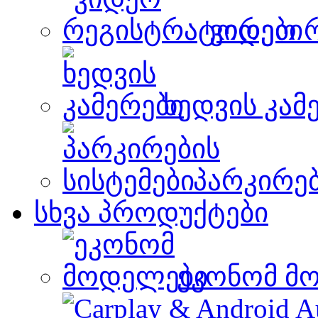
ვიდეო 
ხედვის კამ
პარკირებ
სხვა პროდუქტები
ეკონომ მ