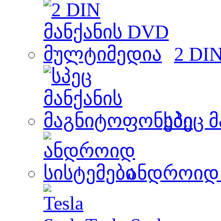
2 DI
სპეც 
ანდროიდ 