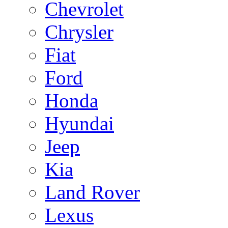
Chevrolet
Chrysler
Fiat
Ford
Honda
Hyundai
Jeep
Kia
Land Rover
Lexus