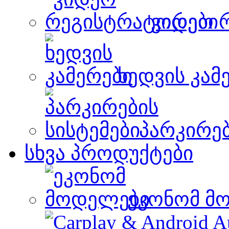
ვიდეო 
ხედვის კამ
პარკირებ
სხვა პროდუქტები
ეკონომ მ