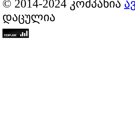
© 2014-2024 ᲙᲝᲛᲞᲐᲜᲘᲐ
Ა
ᲓᲐᲪᲣᲚᲘᲐ