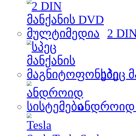
2 DI
სპეც 
ანდროიდ 