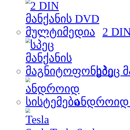
2 DI
სპეც 
ანდროიდ 