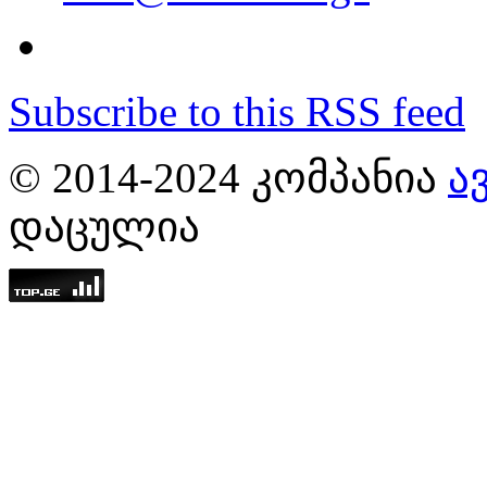
Subscribe to this RSS feed
© 2014-2024 ᲙᲝᲛᲞᲐᲜᲘᲐ
Ა
ᲓᲐᲪᲣᲚᲘᲐ