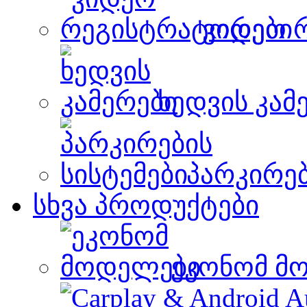
ვიდეო 
ხედვის კამ
პარკირებ
სხვა პროდუქტები
ეკონომ მ