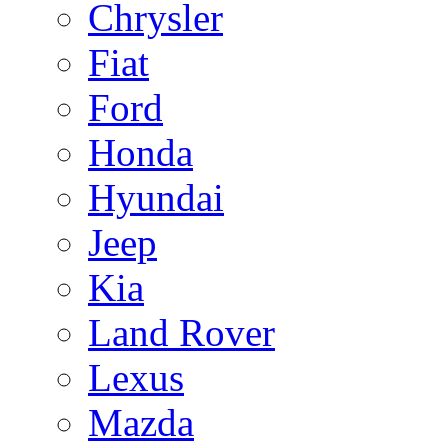
Chrysler
Fiat
Ford
Honda
Hyundai
Jeep
Kia
Land Rover
Lexus
Mazda