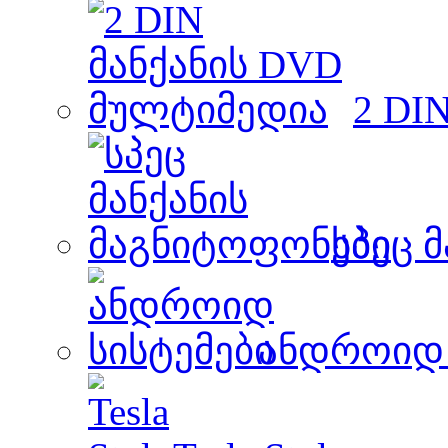
2 DI
სპეც 
ანდროიდ 