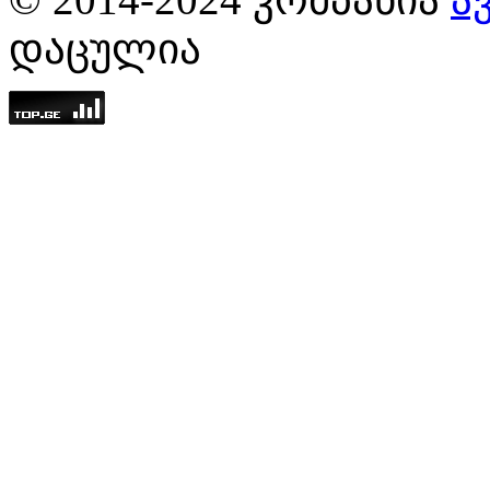
ᲓᲐᲪᲣᲚᲘᲐ