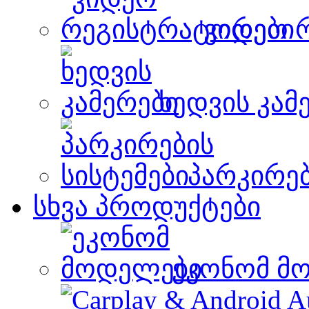
ვიდეო 
ხედვის კამ
პარკირებ
სხვა პროდუქტები
ეკონომ მ