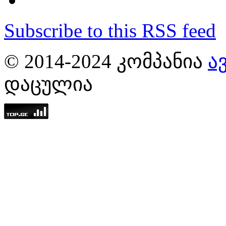
Subscribe to this RSS feed
© 2014-2024 ᲙᲝᲛᲞᲐᲜᲘᲐ
Ა
ᲓᲐᲪᲣᲚᲘᲐ