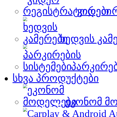
ვიდეო 
ხედვის კამ
პარკირებ
სხვა პროდუქტები
ეკონომ მ