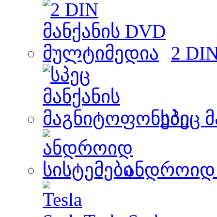
2 DI
სპეც 
ანდროიდ 