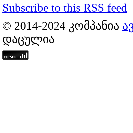
Subscribe to this RSS feed
© 2014-2024 ᲙᲝᲛᲞᲐᲜᲘᲐ
Ა
ᲓᲐᲪᲣᲚᲘᲐ