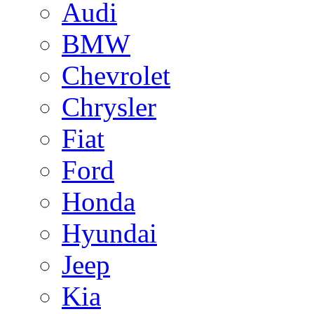
Audi
BMW
Chevrolet
Chrysler
Fiat
Ford
Honda
Hyundai
Jeep
Kia