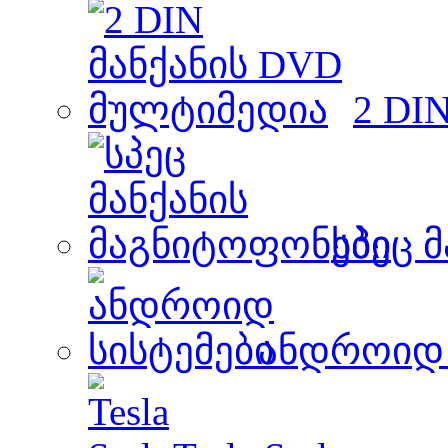
2 DI
სპეც 
ანდროიდ 