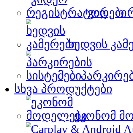
ვიდეო 
ხედვის კამ
პარკირებ
სხვა პროდუქტები
ეკონომ მ