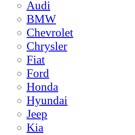
Audi
BMW
Chevrolet
Chrysler
Fiat
Ford
Honda
Hyundai
Jeep
Kia