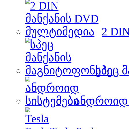
2 DI
სპეც 
ანდროიდ 