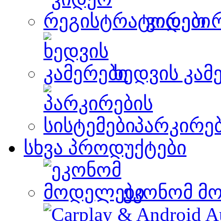
ვიდეო 
ხედვის კამ
პარკირებ
სხვა პროდუქტები
ეკონომ მ